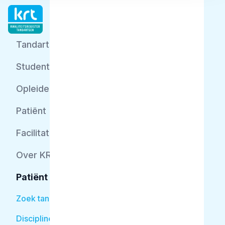
Tandarts
Student
Opleider
Patiënt
Facilitator
Over KRT
Patiënt
Zoek tandarts
Disciplines