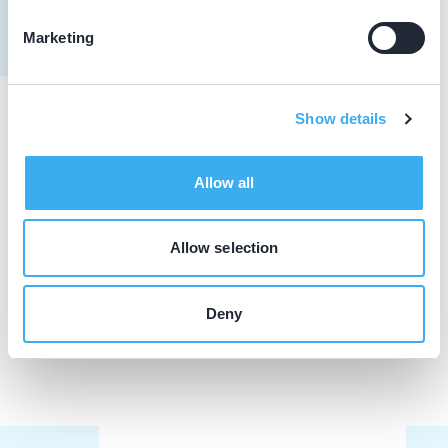
Marketing
Show details
Praktijkgegevens
Allow all
Loading map...
Mondzorg Leudal
Stationsstraat 26, Heythuysen 6093 BK
Allow selection
Meer informatie praktijk
Praktijk website
Deny