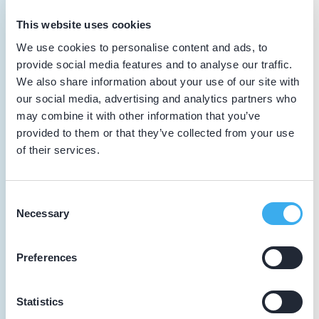
elementen
This website uses cookies
Algemene scholing
We use cookies to personalise content and ads, to
provide social media features and to analyse our traffic.
10-06-2025
We also share information about your use of our site with
Slim werken met meerkamerplanning
our social media, advertising and analytics partners who
Algemene scholing
may combine it with other information that you’ve
provided to them or that they’ve collected from your use
of their services.
04-05-2025
Big Prep Course - BG Academy - 24 credit
hours
Consent
Tandheelkundig scholing
Necessary
Selection
Preferences
04-05-2025
Big Prep Course - BG Academy - 24 credit
hours
Statistics
Tandheelkundig scholing Vakinhoudelijk