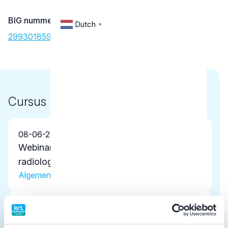
BIG nummer
Dutch
▼
29930185902
Cursus
08-06-2026
Webinar Aan de slag met de richtlijnen
radiologie
Algemene scholing
27-10-2025
Webinar Gebitsslijtage van blijvende