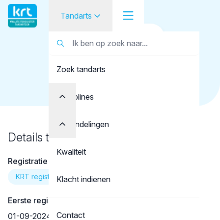
Tandarts
Terug naar overzicht
Tandarts
Tandarts
Vos, R.J.M.
Zoek tandarts
Student
Opleider
Disciplines
Patiënt
Behandelingen
Details tandarts
Facilitator
Kwaliteit
Registratie
Over KRT
KRT registratie
Klacht indienen
Eerste registratie
Contact
01-09-2024