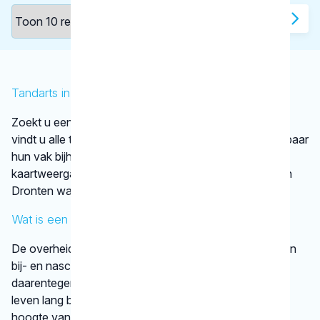
1
2
Tandarts in Dronten
Zoekt u een tandarts in Dronten ? In de lijst hierboven
vindt u alle tandheelkundigen in Dronten , die aantoonbaar
hun vak bijhouden. Bovendien kunt u ook de
kaartweergave aanklikken. Dan ziet u op een kaart van
Dronten waar deze tandartsen gevestigd zijn.
Wat is een KRT-registratie?
De overheid verplicht tandartsen niet tot het volgen van
bij- en nascholing. De beroepsgroep zelf vindt het
daarentegen wel belangrijk dat tandheelkundigen hun
leven lang blijven leren. Op die manier zijn ze op de
hoogte van de nieuwste tandheelkundige technieken.