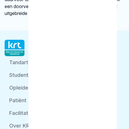
een doorverwijzing naar een betrouwbare website met
uitgebreide informatie.
Tandarts
Student
Opleider
Patiënt
Facilitator
Over KRT