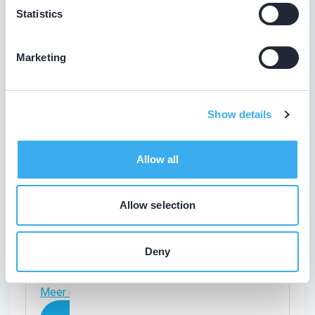
Statistics
Tandartspraktijk Dronten
De Bolder 12, Dronten 8251 KV
Marketing
Meer informatie praktijk
Praktijk website
Show details
Allow all
Vaartjes, M.B.
Allow selection
Meer informatie tandarts
Tandartspraktijk Dronten
Deny
De Bolder 12, Dronten 8251 KV
Meer informatie praktijk