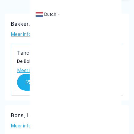
Dutch
▼
Bakker, M.F.
Meer informatie tandarts
Tandartspraktijk Dronten
De Bolder 12, Dronten 8251 KV
Meer informatie praktijk
Praktijk website
Bons, L.J.M.
Meer informatie tandarts