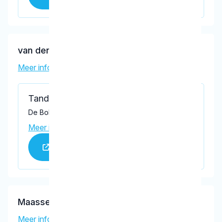
van der Linde, C.F.
Meer informatie tandarts
Tandartspraktijk Dronten
De Bolder 12, Dronten 8251 KV
Meer informatie praktijk
Praktijk website
Maassen, R.W.H.J.
Meer informatie tandarts