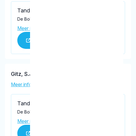
Tandartspraktijk Dronten
De Bolder 12, Dronten 8251 KV
Meer informatie praktijk
Praktijk website
Gitz, S.J.
Meer informatie tandarts
Tandartspraktijk Dronten
De Bolder 12, Dronten 8251 KV
Meer informatie praktijk
Praktijk website