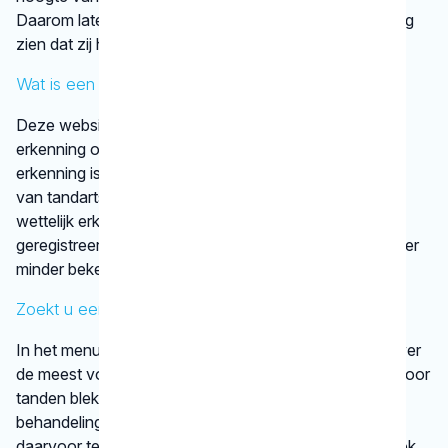
Daarom laten tandartsen met een KRT-registratie graag
zien dat zij hun vak bijhouden.
Wat is een discipline?
Deze website vermeldt alleen disciplines met een
erkenning op basis van vastgestelde criteria. Die
erkenning is afgegeven door een vereniging
van tandartsen. De kaakchirurg en de orthodontist zijn
wettelijk erkende specialisaties. Alle specialisten staan
geregistreerd in het
BIG-register
. Bij disciplines waarover
minder bekend is, verwijst het KRT door.
Zoekt u een specifieke behandeling?
In het menu onder
behandelingen
vindt u informatie over
de meest voorkomende behandelingen, bijvoorbeeld voor
tanden bleken. We vertellen kort en krachtig wat een
behandeling inhoudt en bij welke gebitsspecialist u
daarvoor terecht kunt. Per type behandeling vindt u ook