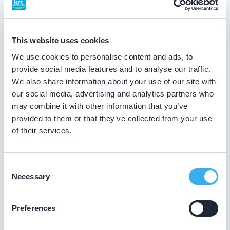
This website uses cookies
Mokhtaryan, R.
We use cookies to personalise content and ads, to
Meer informatie tandarts
provide social media features and to analyse our traffic.
We also share information about your use of our site with
our social media, advertising and analytics partners who
Tandartspraktijk de Gilden
may combine it with other information that you’ve
Sint Catharinagilde 1, Dronten 8253 KA
provided to them or that they’ve collected from your use
Meer informatie praktijk
of their services.
Praktijk website
Consent
Necessary
Selection
Tang, L.
Preferences
Meer informatie tandarts