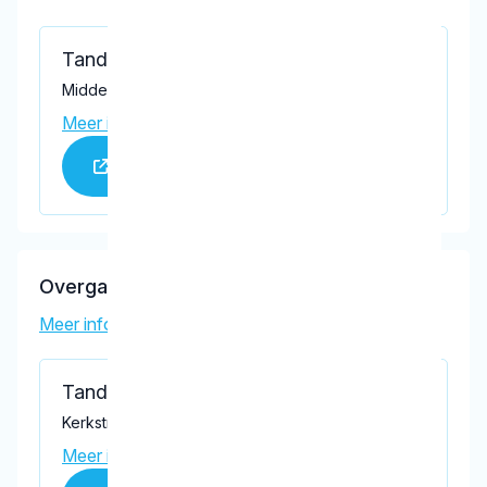
Tandartspraktijk P.A. Korver B.V.
Middelweg 40, Numansdorp 3281 KH
Meer informatie praktijk
Praktijk website
Overgaauw, A.I.
Meer informatie tandarts
Tandheelkundig Centrum Numansdorp
Kerkstraat 1, Numansdorp 3281 XJ
Meer informatie praktijk