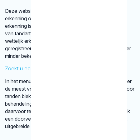
Deze website vermeldt alleen disciplines met een
erkenning op basis van vastgestelde criteria. Die
erkenning is afgegeven door een vereniging
van tandartsen. De kaakchirurg en de orthodontist zijn
wettelijk erkende specialisaties. Alle specialisten staan
geregistreerd in het
BIG-register
. Bij disciplines waarover
minder bekend is, verwijst het KRT door.
Zoekt u een specifieke behandeling?
In het menu onder
behandelingen
vindt u informatie over
de meest voorkomende behandelingen, bijvoorbeeld voor
tanden bleken. We vertellen kort en krachtig wat een
behandeling inhoudt en bij welke gebitsspecialist u
daarvoor terecht kunt. Per type behandeling vindt u ook
een doorverwijzing naar een betrouwbare website met
uitgebreide informatie.