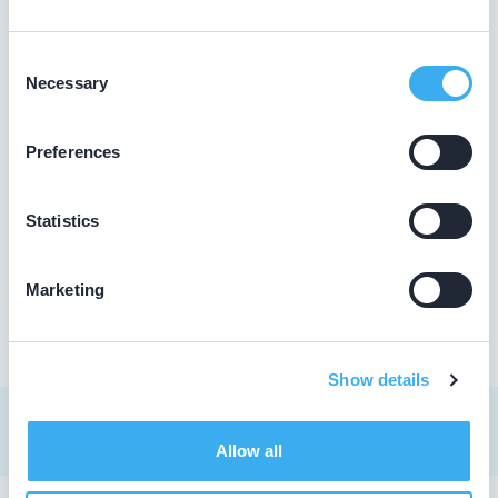
Tanka, K.G.
Meer informatie tandarts
Consent
Necessary
Selection
Tandartsengroep Zandpad
Burgemeester de Zeeuwstraat 22h, Numansdorp
Preferences
3281 AJ
Meer informatie praktijk
Statistics
Praktijk website
Marketing
Show details
Allow all