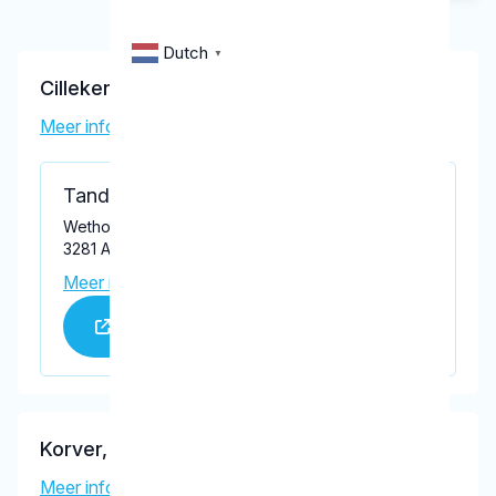
Dutch
▼
Cillekens-Velthoven, C.C.
Meer informatie tandarts
Tandartspraktijk Blåtand
Wethouder van der Veldenweg 1A, Numansdorp
3281 AN
Meer informatie praktijk
Praktijk website
Korver, P.A.
Meer informatie tandarts