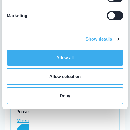
Tandartsencollectief Rijswijk
Marketing
Prinses Beatrixlaan 7, Rijswijk 2284 AA
Meer informatie praktijk
Show details
Praktijk website
Allow all
Hansma, H.J.
Allow selection
Meer informatie tandarts
Deny
Parodontologie & Implantologie Hansma
Prinses Beatrixlaan 939, Rijswijk 2284 BK
Meer informatie praktijk