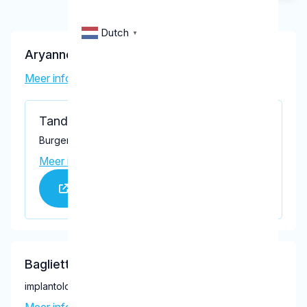
Dutch
▼
Aryannejad, A.
Meer informatie tandarts
Tandartspraktijk Rijswijk
Burgemeester Elsenlaan 72, Rijswijk 2283 AB
Meer informatie praktijk
Praktijk website
Baglietto, P.R.
implantoloog