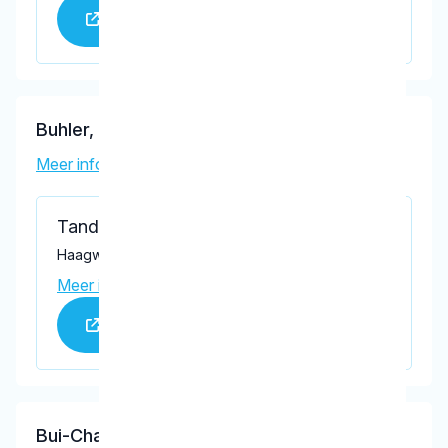
Praktijk website
Buhler, L.L.J.
Meer informatie tandarts
Tandartsenpraktijk Buhler
Haagweg 194, Rijswijk 2282 AK
Meer informatie praktijk
Praktijk website
Bui-Chan, H.N.