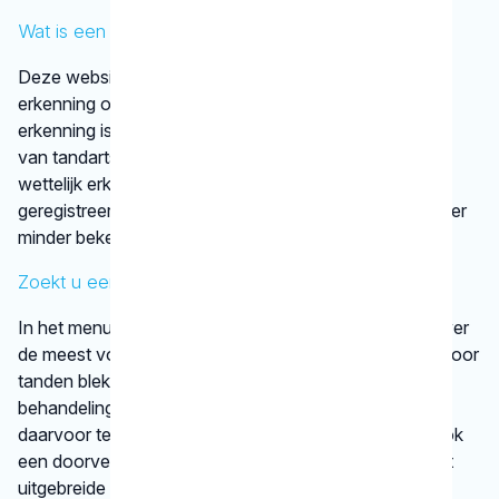
Wat is een discipline?
Deze website vermeldt alleen disciplines met een
erkenning op basis van vastgestelde criteria. Die
erkenning is afgegeven door een vereniging
van tandartsen. De kaakchirurg en de orthodontist zijn
wettelijk erkende specialisaties. Alle specialisten staan
geregistreerd in het
BIG-register
. Bij disciplines waarover
minder bekend is, verwijst het KRT door.
Zoekt u een specifieke behandeling?
In het menu onder
behandelingen
vindt u informatie over
de meest voorkomende behandelingen, bijvoorbeeld voor
tanden bleken. We vertellen kort en krachtig wat een
behandeling inhoudt en bij welke gebitsspecialist u
daarvoor terecht kunt. Per type behandeling vindt u ook
een doorverwijzing naar een betrouwbare website met
uitgebreide informatie.