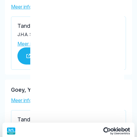
Meer informatie tandarts
Tandartspraktijk Bui-Chan
J.H.A. Schaperlaan 1, Rijswijk 2283 GN
Meer informatie praktijk
Praktijk website
Goey, Y.
Meer informatie tandarts
Tandartsenpraktijk Goey
Minister Aalberselaan 92, Rijswijk 2285 ES