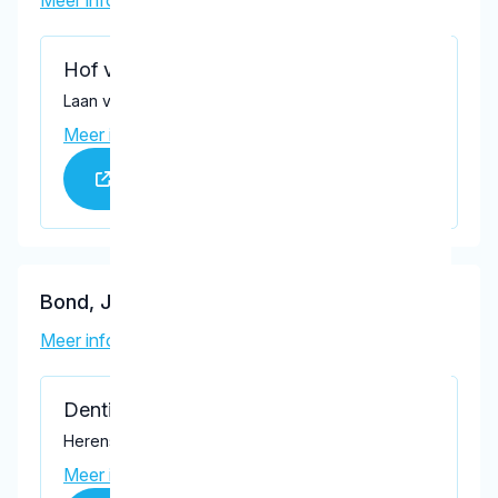
Meer informatie tandarts
Hof van Hoornwijck
Laan van Zuid Hoorn 33, Rijswijk 2289 DC
Meer informatie praktijk
Praktijk website
Bond, J.J.M.
Meer informatie tandarts
Denticien Implantologie
Herenstraat 24 - 26, Rijswijk 2282 BT
Meer informatie praktijk