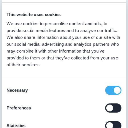
Meer informatie praktijk
Praktijk website
This website uses cookies
We use cookies to personalise content and ads, to
provide social media features and to analyse our traffic.
We also share information about your use of our site with
Gündüz, S.
our social media, advertising and analytics partners who
may combine it with other information that you’ve
Meer informatie tandarts
provided to them or that they’ve collected from your use
of their services.
Gündüz Tandheelkunde
Buitensingel 92, Rijswijk 2286 KX
Consent
Meer informatie praktijk
Necessary
Selection
Preferences
Habibian, A.
Meer informatie tandarts
Statistics