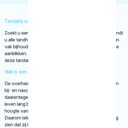
Tandarts in Rijswijk
Zoekt u een tandarts in Rijswijk ? In de lijst hierboven vindt
u alle tandheelkundigen in Rijswijk , die aantoonbaar hun
vak bijhouden. Bovendien kunt u ook de kaartweergave
aanklikken. Dan ziet u op een kaart van Rijswijk waar
deze tandartsen gevestigd zijn.
Wat is een KRT-registratie?
De overheid verplicht tandartsen niet tot het volgen van
bij- en nascholing. De beroepsgroep zelf vindt het
daarentegen wel belangrijk dat tandheelkundigen hun
leven lang blijven leren. Op die manier zijn ze op de
hoogte van de nieuwste tandheelkundige technieken.
Daarom laten tandartsen met een KRT-registratie graag
zien dat zij hun vak bijhouden.