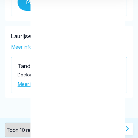
Praktijk website
Laurijsen, P.A.G.
Meer informatie tandarts
Tandartspraktijk Laurijsen
Doctor Wibautlaan 56, Rijswijk 2285 XK
Meer informatie praktijk
1
2