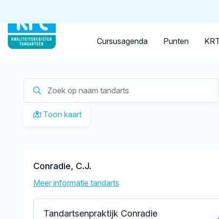
Tandarts
Student
Opleider
Je zoekt een
tandarts in 
Cursusagenda
Punten
KRT
Toon kaart
Conradie, C.J.
Meer informatie tandarts
Tandartsenpraktijk Conradie