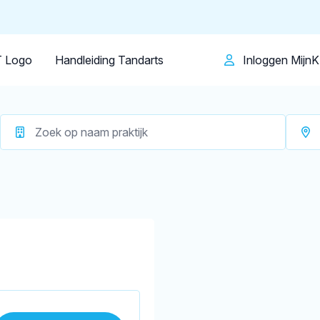
Patiënt
Facilitator
Over KRT
Bedum
Op dit moment zijn er
1 tandartsen in 
 Logo
Handleiding Tandarts
Inloggen Mijn