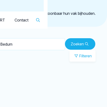
Dutch
▼
Bedum
geregistreerd die aantoonbaar hun vak bijhouden.
KRT
Contact
Zoeken
Filteren