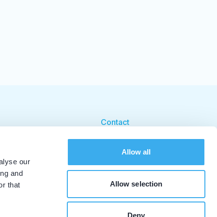
Contact
Cookie beleid
Allow all
Cookie instellingen
alyse our
ing and
Allow selection
r that
Deny