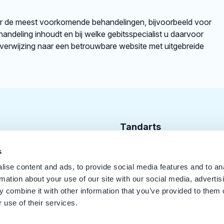
er de meest voorkomende behandelingen, bijvoorbeeld voor
andeling inhoudt en bij welke gebitsspecialist u daarvoor
rverwijzing naar een betrouwbare website met uitgebreide
Tandarts
Cursusagenda
s
ise content and ads, to provide social media features and to an
Punten
rmation about your use of our site with our social media, advertis
KRT Logo
 combine it with other information that you’ve provided to them o
 use of their services.
Handleiding Tandarts