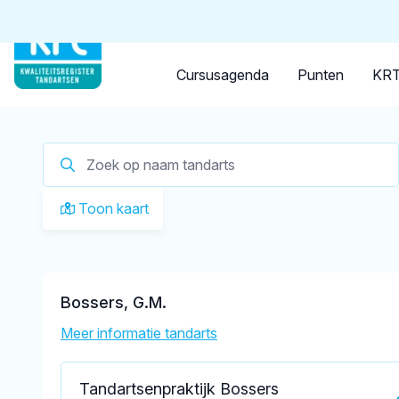
Tandarts
Student
Opleider
Je zoekt een
tandarts in 
Cursusagenda
Punten
KRT
Toon kaart
Bossers, G.M.
Meer informatie tandarts
Tandartsenpraktijk Bossers