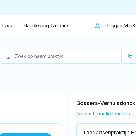
Patiënt
Facilitator
Over KRT
Deurne
Op dit moment zijn er
11 tandartsen in 
 Logo
Handleiding Tandarts
Inloggen Mijn
Bossers-Verhulsdonck,
Meer informatie tandarts
Tandartsenpraktijk B