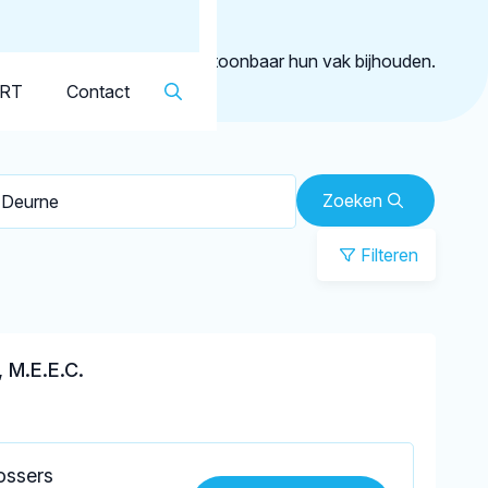
Dutch
▼
Deurne
geregistreerd die aantoonbaar hun vak bijhouden.
KRT
Contact
Zoeken
Filteren
 M.E.E.C.
ossers