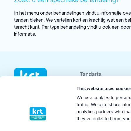
In het menu onder
behandelingen
vindt u informatie ov
tanden bleken. We vertellen kort en krachtig wat een beh
terecht kunt. Per type behandeling vindt u ook een doo
informatie.
Tandarts
Student
This website uses cookie
We use cookies to personal
Opleider
traffic. We also share info
analytics partners who may
Patiënt
they’ve collected from your
Facilitator