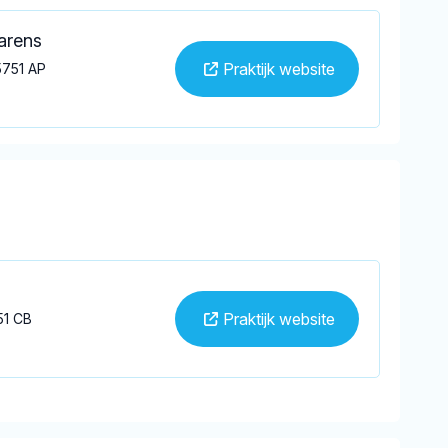
rarens
Praktijk website
5751 AP
Praktijk website
51 CB