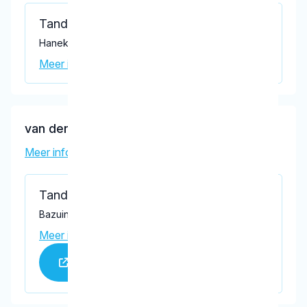
Tandartspraktijk Bienefelt
Hanekamp 14, Harderwijk 3848 AE
Meer informatie praktijk
van den Brink, H.A.
Meer informatie tandarts
Tandartsenpraktijk Drielanden
Bazuindreef 21, Harderwijk 3845 DA
Meer informatie praktijk
Praktijk website