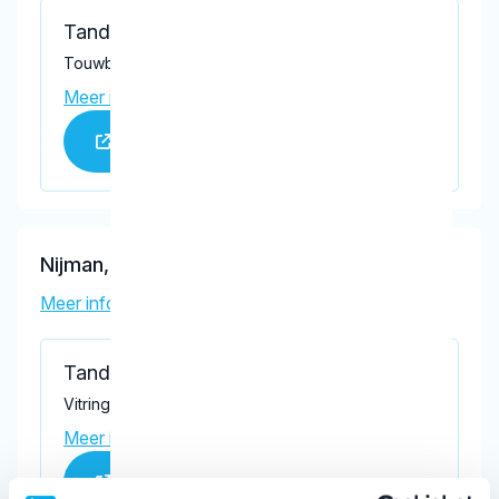
Tandartspraktijk Touwbaan
Touwbaan 108, Harderwijk 3841 GA
Meer informatie praktijk
Praktijk website
Nijman, F.H.
Meer informatie tandarts
Tandartsenpraktijk Koningsveste
Vitringasingel 1, Harderwijk 3841 ET
Meer informatie praktijk
Praktijk website