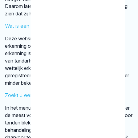
Daarom laten tandartsen met een KRT-registratie graag
zien dat zij hun vak bijhouden.
Wat is een discipline?
Deze website vermeldt alleen disciplines met een
erkenning op basis van vastgestelde criteria. Die
erkenning is afgegeven door een vereniging
van tandartsen. De kaakchirurg en de orthodontist zijn
wettelijk erkende specialisaties. Alle specialisten staan
geregistreerd in het
BIG-register
. Bij disciplines waarover
minder bekend is, verwijst het KRT door.
Zoekt u een specifieke behandeling?
In het menu onder
behandelingen
vindt u informatie over
de meest voorkomende behandelingen, bijvoorbeeld voor
tanden bleken. We vertellen kort en krachtig wat een
behandeling inhoudt en bij welke gebitsspecialist u
daarvoor terecht kunt. Per type behandeling vindt u ook