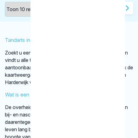
1
2
Tandarts in Harderwijk
Zoekt u een tandarts in Harderwijk ? In de lijst hierboven
vindt u alle tandheelkundigen in Harderwijk , die
aantoonbaar hun vak bijhouden. Bovendien kunt u ook de
kaartweergave aanklikken. Dan ziet u op een kaart van
Harderwijk waar deze tandartsen gevestigd zijn.
Wat is een KRT-registratie?
De overheid verplicht tandartsen niet tot het volgen van
bij- en nascholing. De beroepsgroep zelf vindt het
daarentegen wel belangrijk dat tandheelkundigen hun
leven lang blijven leren. Op die manier zijn ze op de
hoogte van de nieuwste tandheelkundige technieken.