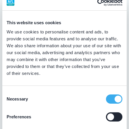
This website uses cookies
Okhuijsen, J.
We use cookies to personalise content and ads, to
Meer informatie tandarts
provide social media features and to analyse our traffic.
We also share information about your use of our site with
our social media, advertising and analytics partners who
Tandartspraktijk Okhuijsen
may combine it with other information that you’ve
Smeepoortenbrink 20, Harderwijk 3841 EM
provided to them or that they’ve collected from your use
Meer informatie praktijk
of their services.
Praktijk website
Consent
Necessary
Selection
Romero Agreda, M.C.
Preferences
Meer informatie tandarts