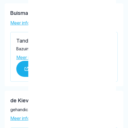
Buisman, M.H.
Meer informatie tandarts
Tandartsenpraktijk Drielanden
Bazuindreef 21, Harderwijk 3845 DA
Meer informatie praktijk
Praktijk website
de Kievit, M.J.
gehandicaptenzorg
Meer informatie tandarts