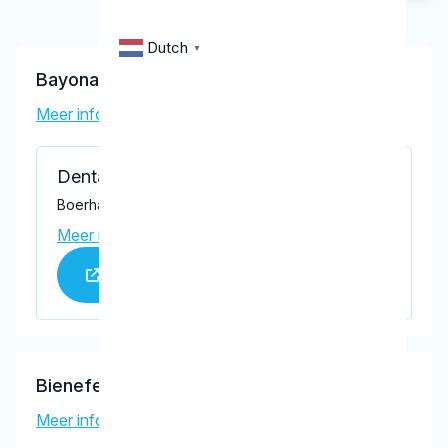
Dutch
▼
Bayona Baanders, A.E.
Meer informatie tandarts
Dental Clinics Harderwijk Hanzestad
Boerhaavelaan 104, Harderwijk 3843 AP
Meer informatie praktijk
Praktijk website
Bienefelt, D.L.
Meer informatie tandarts