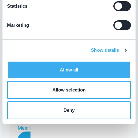
Statistics
Tandartsenpraktijk Koningsveste
Vitringasingel 1, Harderwijk 3841 ET
Marketing
Meer informatie praktijk
Praktijk website
Show details
Allow all
de Rond, S.L.
Allow selection
Meer informatie tandarts
Dental Clinics Harderwijk Hanzestad
Deny
Boerhaavelaan 104, Harderwijk 3843 AP
Meer informatie praktijk