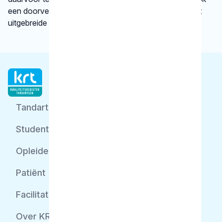
een doorverwijzing naar een betrouwbare website met
uitgebreide informatie.
Tandarts
Student
Opleider
Patiënt
Facilitator
Over KRT