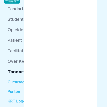
Tandarts
Student
Opleider
Patiënt
Facilitator
Over KRT
Tandarts
Cursusagenda
Punten
KRT Logo