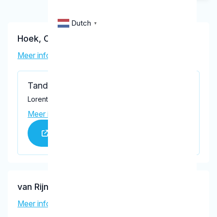
Dutch
▼
Hoek, C.J.A.
Meer informatie tandarts
Tandartsenpraktijk Lie Maassluis
Lorentzdreef 40, Maassluis 3146 BK
Meer informatie praktijk
Praktijk website
van Rijn, I.D.
Meer informatie tandarts