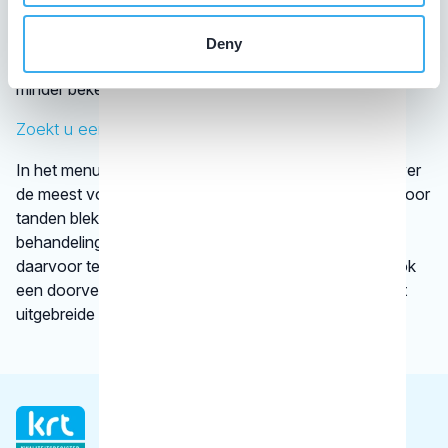
van tandartsen. De kaakchirurg en de orthodontist zijn
wettelijk erkende specialisaties. Alle specialisten staan
Deny
geregistreerd in het
BIG-register
. Bij disciplines waarover
minder bekend is, verwijst het KRT door.
Zoekt u een specifieke behandeling?
In het menu onder
behandelingen
vindt u informatie over
de meest voorkomende behandelingen, bijvoorbeeld voor
tanden bleken. We vertellen kort en krachtig wat een
behandeling inhoudt en bij welke gebitsspecialist u
daarvoor terecht kunt. Per type behandeling vindt u ook
een doorverwijzing naar een betrouwbare website met
uitgebreide informatie.