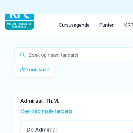
Tandarts
Student
Opleider
Je zoekt een
tandarts in 
Cursusagenda
Punten
KRT
Toon kaart
Admiraal, Th.M.
Meer informatie tandarts
De Admiraal