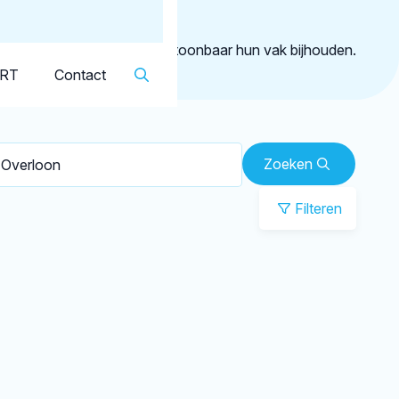
Dutch
▼
erloon
geregistreerd die aantoonbaar hun vak bijhouden.
KRT
Contact
Zoeken
Filteren