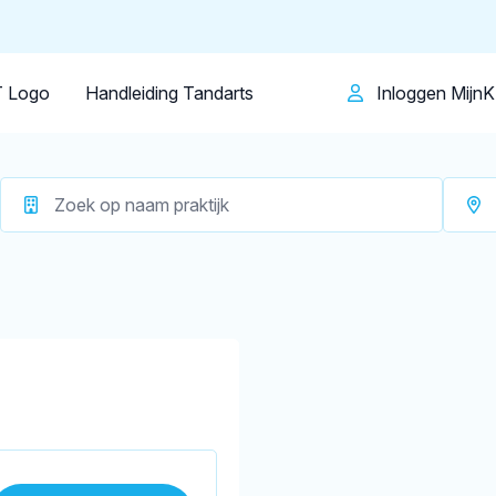
Patiënt
Facilitator
Over KRT
Overloon
Op dit moment zijn er
1 tandartsen in Ov
 Logo
Handleiding Tandarts
Inloggen Mijn