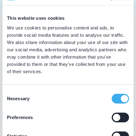
This website uses cookies
Tandarts in Stiens
We use cookies to personalise content and ads, to
provide social media features and to analyse our traffic.
Zoekt u een tandarts in Stiens ? In de lijst hierboven vindt
We also share information about your use of our site with
u alle tandheelkundigen in Stiens , die aantoonbaar hun
our social media, advertising and analytics partners who
vak bijhouden. Bovendien kunt u ook de kaartweergave
may combine it with other information that you’ve
aanklikken. Dan ziet u op een kaart van Stiens waar deze
provided to them or that they’ve collected from your use
tandartsen gevestigd zijn.
of their services.
Wat is een KRT-registratie?
Consent
De overheid verplicht tandartsen niet tot het volgen van
Necessary
Selection
bij- en nascholing. De beroepsgroep zelf vindt het
daarentegen wel belangrijk dat tandheelkundigen hun
leven lang blijven leren. Op die manier zijn ze op de
Preferences
hoogte van de nieuwste tandheelkundige technieken.
Daarom laten tandartsen met een KRT-registratie graag