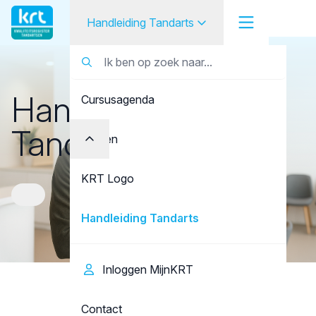
Tandarts
Handleiding Tandarts
Handleiding Tandarts
Tandarts
Handleiding
Cursusagenda
Student
Tandarts
Opleider
Punten
Patiënt
KRT Logo
Facilitator
Handleiding Tandarts
Over KRT
Inloggen MijnKRT
Contact