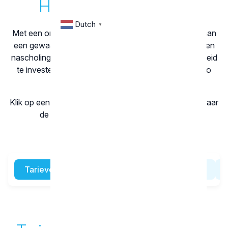
Handleiding Tandarts
Dutch
▼
Met een online portfolio bouw je gedurende je loopbaan
een gewaarmerkt overzicht op van gevalideerde bij- en
nascholing en blijf je gestimuleerd om in je deskundigheid
te investeren. Het KRT maakt een leven lang leren zo
makkelijk mogelijk.
Klik op een van onderstaande onderwerpen om snel naar
de voor jou relevante pagina te springen.
Tarieven
Account aanmaken
MijnKRT