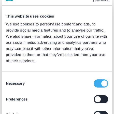
Het KRT past jaarlijks een inflatiecorrectie toe op
haar tarieven. Daarvoor volgt het KRT het
prijsindexcijfer tandheelkundige zorg (NZa). Bij je
This website uses cookies
eigen accountgegevens kun je een apart
We use cookies to personalise content and ads, to
factuuradres opgeven. Facturen ontvang je digitaal
provide social media features and to analyse our traffic.
via e-mail. Je kunt de factuur zelf doorsturen naar je
We also share information about your use of our site with
praktijk.
our social media, advertising and analytics partners who
may combine it with other information that you’ve
provided to them or that they’ve collected from your use
of their services.
Waarom een online portfolio?
Consent
Necessary
Selection
Een portfolio bij het KRT is de ideale manier om overzicht
te houden van gevolgde bij- en nascholing. Omdat veruit
Preferences
de meeste cursusaanbieders zijn aangesloten, vult je
portfolio zich automatisch. Je hebt er dus nauwelijks