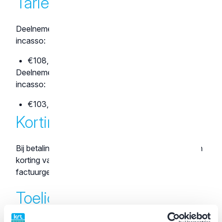
Tarieven
Deelnemersbijdrage per 2026 zonder automatische
incasso:
€108,- per kalenderjaar.
Deelnemersbijdrage per 2026 met automatische
incasso:
€103,- per kalenderjaar.
Korting
Bij betaling per automatische incasso ontvang je een
korting van €5. De machtiging maak je in orde bij de
factuurgegevens in je
account
.
Toelichting